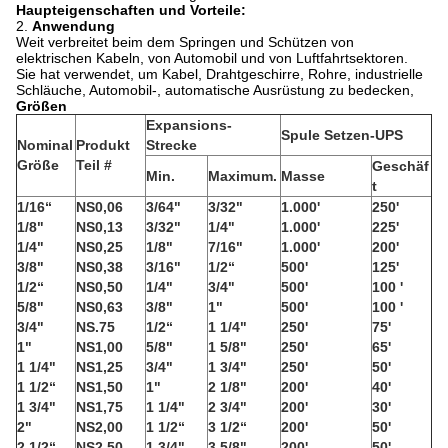
Haupteigenschaften und Vorteile:
2.
Anwendung
Weit verbreitet beim dem Springen und Schützen von
elektrischen Kabeln, von Automobil und von Luftfahrtsektoren.
Sie hat verwendet, um Kabel, Drahtgeschirre, Rohre, industrielle
Schläuche, Automobil-, automatische Ausrüstung zu bedecken,
Größen
Expansions-
Spule Setzen-UPS
Nominal
Produkt
Strecke
Größe
Teil #
Geschäf
Min.
Maximum.
Masse
t
1/16“
NS0,06
3/64"
3/32"
1.000'
250'
1/8"
NS0,13
3/32"
1/4"
1.000'
225'
1/4"
NS0,25
1/8"
7/16"
1.000'
200'
3/8"
NS0,38
3/16"
1/2“
500'
125'
1/2“
NS0,50
1/4"
3/4"
500'
100 '
5/8"
NS0,63
3/8"
1"
500'
100 '
3/4"
NS.75
1/2“
1 1/4"
250'
75'
1"
NS1,00
5/8"
1 5/8"
250'
65'
1 1/4"
NS1,25
3/4"
1 3/4"
250'
50'
1 1/2“
NS1,50
1"
2 1/8"
200'
40'
1 3/4"
NS1,75
1 1/4"
2 3/4"
200'
30'
2"
NS2,00
1 1/2“
3 1/2“
200'
50'
2 1/2“
NS2,50
1 3/4"
3 5/8"
200'
50'