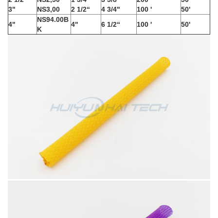
3"
NS3,00
2 1/2“
4 3/4"
100 '
50'
NS94.00B
4"
4"
6 1/2“
100 '
50'
K