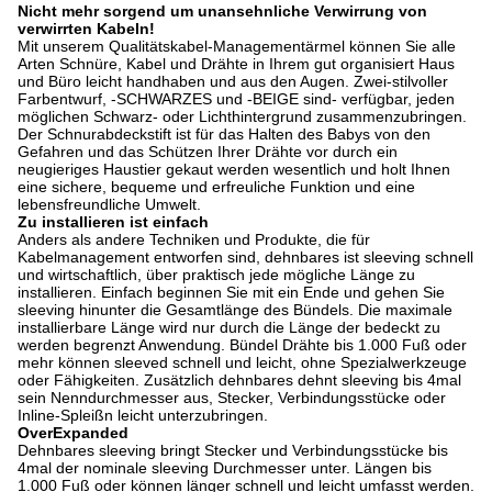
Nicht mehr sorgend um unansehnliche Verwirrung von
verwirrten Kabeln!
Mit unserem Qualitätskabel-Managementärmel können Sie alle
Arten Schnüre, Kabel und Drähte in Ihrem gut organisiert Haus
und Büro leicht handhaben und aus den Augen. Zwei-stilvoller
Farbentwurf, -SCHWARZES und -BEIGE sind- verfügbar, jeden
möglichen Schwarz- oder Lichthintergrund zusammenzubringen.
Der Schnurabdeckstift ist für das Halten des Babys von den
Gefahren und das Schützen Ihrer Drähte vor durch ein
neugieriges Haustier gekaut werden wesentlich und holt Ihnen
eine sichere, bequeme und erfreuliche Funktion und eine
lebensfreundliche Umwelt.
Zu installieren ist einfach
Anders als andere Techniken und Produkte, die für
Kabelmanagement entworfen sind, dehnbares ist sleeving schnell
und wirtschaftlich, über praktisch jede mögliche Länge zu
installieren. Einfach beginnen Sie mit ein Ende und gehen Sie
sleeving hinunter die Gesamtlänge des Bündels. Die maximale
installierbare Länge wird nur durch die Länge der bedeckt zu
werden begrenzt Anwendung. Bündel Drähte bis 1.000 Fuß oder
mehr können sleeved schnell und leicht, ohne Spezialwerkzeuge
oder Fähigkeiten. Zusätzlich dehnbares dehnt sleeving bis 4mal
sein Nenndurchmesser aus, Stecker, Verbindungsstücke oder
Inline-Spleißn leicht unterzubringen.
OverExpanded
Dehnbares sleeving bringt Stecker und Verbindungsstücke bis
4mal der nominale sleeving Durchmesser unter. Längen bis
1.000 Fuß oder können länger schnell und leicht umfasst werden.