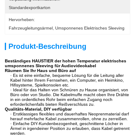
Standardexportkarton
Hervorheben:
Fahrzeugleitungsärmel
, 
Umsponnenes Elektrisches Sleeving
Produkt-Beschreibung
Beständiges HAUSTIER der hohen Temperatur elektrisches
umsponnenes Sleeving für Audiovideokabel
Räumen Sie Ihr Haus und Büro auf
· Es ist eine einfache, bequeme Lösung für die Leitung aller
Kabel hinter Ihrem Fernsehen, ein Computer, ein Heimkino,
Hifisysteme, Spielkonsolen etc.
· Ideal für das Halten von Schnüren zu Hause organisiert, von
Büro oder von Studio. Die Kabelmuffe macht oben Ihre Drähte
in ein ordentliches Rohr beim einfachen Zugang noch
erforderlichenfalls bieten Reißverschluss zu.
Qualitäts-Material, DIY verfügbar
· Erstklassiges flexibles und dauerhaftes Neoprenmaterial darf
herauf mehrfache Kabel zusammenrollen, ohne zu zerreißen.
· Einfache DIY-Kundenbezogenheit, geschnittene Löcher in
Ärmel in irgendeiner Position zu erlauben, dass Kabel getrennt
werden.