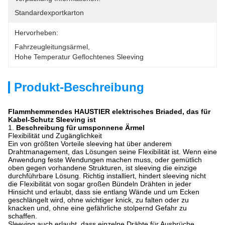
Standardexportkarton
Hervorheben:
Fahrzeugleitungsärmel
, 
Hohe Temperatur Geflochtenes Sleeving
Produkt-Beschreibung
Flammhemmendes HAUSTIER elektrisches Briaded, das für
Kabel-Schutz Sleeving ist
1.
Beschreibung für umsponnene Ärmel
Flexibilität und Zugänglichkeit
Ein von größten Vorteile sleeving hat über anderem
Drahtmanagement, das Lösungen seine Flexibilität ist. Wenn eine
Anwendung feste Wendungen machen muss, oder gemütlich
oben gegen vorhandene Strukturen, ist sleeving die einzige
durchführbare Lösung. Richtig installiert, hindert sleeving nicht
die Flexibilität von sogar großen Bündeln Drähten in jeder
Hinsicht und erlaubt, dass sie entlang Wände und um Ecken
geschlängelt wird, ohne wichtiger knick, zu falten oder zu
knacken und, ohne eine gefährliche stolpernd Gefahr zu
schaffen.
Sleeving auch erlaubt, dass einzelne Drähte für Ausbrüche