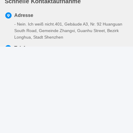
Schnelle Kontaktaufnahme
Adresse
- Nein. Ich weiß nicht.401, Gebäude A3, Nr. 92 Huanguan
South Road, Gemeinde Zhangxi, Guanhu Street, Bezirk
Longhua, Stadt Shenzhen
Telefon
86-755-2803-2656
E-Mail
sales@huiyunhai.com
Privacy policy
|
Sitemap
| Gute Qualität Chinas Elektrisches
umsponnenes Sleeving Lieferant. Copyright-© 2018-2026
SHENZHEN HUIYUNHAI TECH CO., LTD . Alle Rechte
vorbehalten.