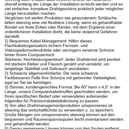
überall entlang der Länge der Installation erreicht werden und es
viel einfacher, komplexe Drahtgeschirre praktisch jeder möglicher
Länge herzustellen machen.
Verglichen mit steifen Produkten wie gewundenem Schläuche,
liefert sleeving eine viel flexiblere Lösung, wenn es gehandhabte
Bündel um feste Ecken oder Ränder, mit dem Ergebnis einer
ordentlicheren Installation dreht, die keine stolpernd Gefahren
darstellt.
1) Bequemes Kabel-Management: Hilfen dieses
Flachkabelorganisators sichern Fernseh- und
Videospielkonsolendrähte oder verringern verwirrte Schnüre
hinter Ihrem Computertisch
Stärkerer, Hochleistungsentwurf: Jeder Drahtärmel wird penibel
mit starkem Kleber und Flausch genäht und verstärkt, um
langlebige Stabilität und Gebrauch anzubieten
2) Schwarze allgemeinhinfarbe: Die reine schwarze
Farbbesseren Felle Ihre Schnüre mit getrennter Vielseitigkeit,
egal wo Sie sie benötigen.
3) Dünnes, kundengerechtes Format: Bei 60" kann x 4,5" in der
Länge, unsere Computerkabelmuffen geschnitten werden, um
Ihren spezifischen Bedarf oder verwendetes aufeinander
folgendes für Präzisionskabelabdeckung zu passen.
4) Von allen Drahtmanagementprodukten umsponnenes ist
sleeving das wirtschaftlichste zu verwenden u. zu speichern.
Große Mengen von umsponnenem sleeving können auf den
bequemen und Raumersparnisspulen leicht inventarisiert werden
und gehandhabt werden.
5) Genau gemessene Längen können von den Spulen entfernt