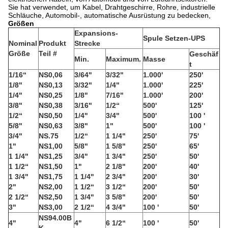
Sie hat verwendet, um Kabel, Drahtgeschirre, Rohre, industrielle
Schläuche, Automobil-, automatische Ausrüstung zu bedecken,
Größen
Expansions-
Spule Setzen-UPS
Nominal
Produkt
Strecke
Größe
Teil #
Geschäf
Min.
Maximum.
Masse
t
1/16“
NS0,06
3/64"
3/32"
1.000'
250'
1/8"
NS0,13
3/32"
1/4"
1.000'
225'
1/4"
NS0,25
1/8"
7/16"
1.000'
200'
3/8"
NS0,38
3/16"
1/2“
500'
125'
1/2“
NS0,50
1/4"
3/4"
500'
100 '
5/8"
NS0,63
3/8"
1"
500'
100 '
3/4"
NS.75
1/2“
1 1/4"
250'
75'
1"
NS1,00
5/8"
1 5/8"
250'
65'
1 1/4"
NS1,25
3/4"
1 3/4"
250'
50'
1 1/2“
NS1,50
1"
2 1/8"
200'
40'
1 3/4"
NS1,75
1 1/4"
2 3/4"
200'
30'
2"
NS2,00
1 1/2“
3 1/2“
200'
50'
2 1/2“
NS2,50
1 3/4"
3 5/8"
200'
50'
3"
NS3,00
2 1/2“
4 3/4"
100 '
50'
NS94.00B
4"
4"
6 1/2“
100 '
50'