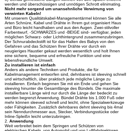
werden und überschüssigen und unnötigen Schrott elinimating.
Nicht mehr sorgend um unansehnliche Verwirrung von
verwirrten Kabeln!
Mit unserem Qualitätskabel-Managementärmel können Sie alle
Arten Schnüre, Kabel und Drähte in Ihrem gut organisiert Haus
und Büro leicht handhaben und aus den Augen. Zwei-stilvoller
Farbentwurf, -SCHWARZES und -BEIGE sind- verfügbar, jeden
möglichen Schwarz- oder Lichthintergrund zusammenzubringen.
Der Schnurabdeckstift ist für das Halten des Babys von den
Gefahren und das Schützen Ihrer Drähte vor durch ein
neugieriges Haustier gekaut werden wesentlich und holt Ihnen
eine sichere, bequeme und erfreuliche Funktion und eine
lebensfreundliche Umwelt.
Zu installieren ist einfach
Anders als andere Techniken und Produkte, die für
Kabelmanagement entworfen sind, dehnbares ist sleeving schnell
und wirtschaftlich, über praktisch jede mögliche Länge zu
installieren. Einfach beginnen Sie mit ein Ende und gehen Sie
sleeving hinunter die Gesamtlänge des Bündels. Die maximale
installierbare Länge wird nur durch die Länge der bedeckt zu
werden begrenzt Anwendung. Bündel Drähte bis 1.000 Fuß oder
mehr können sleeved schnell und leicht, ohne Spezialwerkzeuge
oder Fähigkeiten. Zusätzlich dehnbares dehnt sleeving bis 4mal
sein Nenndurchmesser aus, Stecker, Verbindungsstücke oder
Inline-Spleißn leicht unterzubringen.
2.
Anwendung
Weit verbreitet beim dem Springen und Schützen von
elektrischen Kabeln, von Automobil und von Luftfahrtsektoren.