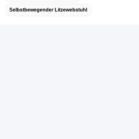
Selbstbewegender Litzewebstuhl
Schnelle Kontaktaufnahme
Adresse
- Nein. Ich weiß nicht.401, Gebäude A3, Nr. 92 Huanguan
South Road, Gemeinde Zhangxi, Guanhu Street, Bezirk
Longhua, Stadt Shenzhen
Telefon
86-755-2803-2656
E-Mail
sales@huiyunhai.com