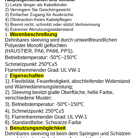
1) Letzte länger als Kabelbinder
2) Verringern Sie Geschirrgewicht
3) Einfacher Zugang für Ausbrüche
4) Obstraction-freies Kabelpflegen
5) Brennt nicht, schmilzt oder stützt Verbrennung
6) Extremer Abnutzungswiderstand
Warenbeschreibung
1.
Dehnbares sleeving wird durch umweltfreundlichen
Polyester Monofil geflochten
(HAUSTIER, PA6, PA66, PPS)
.
Betriebstemperatur: -50℃~150℃
Schmelzpunkt: 250℃±5
Flammhemmender Grad: UL VW-1
Eigenschaften
2.
1).
Flexibilität
, Feuerfestigkeit, abschleifender Widerstand
und Wärmedämmungsleistung
;
2). Sleeving besitzt glatte Oberfläche, helle Farbe,
verschiedene Muster
;
3).
Betriebstemperatur: -50℃~150℃
4).
Schmelzpunkt: 250℃±5
5).
Flammhemmender Grad: UL VW-1
6). Standardfarbe: Schwarze Farbe
Benutzungsmöglichkeit
3.
Dehnbares sleeving ist beim dem Springen und Schützen