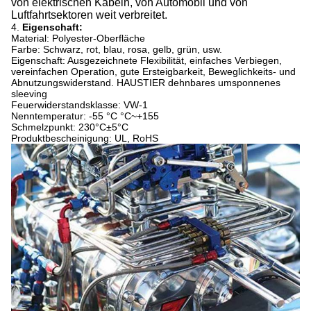
von elektrischen Kabeln, von Automobil und von
Luftfahrtsektoren weit verbreitet.
4.
Eigenschaft:
Material: Polyester-Oberfläche
Farbe: Schwarz, rot, blau, rosa, gelb, grün, usw.
Eigenschaft: Ausgezeichnete Flexibilität, einfaches Verbiegen,
vereinfachen Operation, gute Ersteigbarkeit, Beweglichkeits- und
Abnutzungswiderstand. HAUSTIER dehnbares umsponnenes
sleeving
Feuerwiderstandsklasse: VW-1
Nenntemperatur: -55 °C °C~+155
Schmelzpunkt: 230°C±5°C
Produktbescheinigung: UL, RoHS