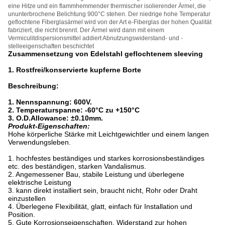
eine Hitze und ein flammhemmender thermischer isolierender Ärmel, die
ununterbrochene Belichtung 900°C stehen. Der niedrige hohe Temperatur
geflochtene Fiberglasärmel wird von der Art e-Fiberglas der hohen Qualität
fabriziert, die nicht brennt. Der Ärmel wird dann mit einem
Vermiculitdispersionsmittel addiert Abnutzungswiderstand- und -
stelleeigenschaften beschichtet
Zusammensetzung von Edelstahl geflochtenem sleeving
1. Rostfrei/konservierte kupferne Borte
Beschreibung:
1. Nennspannung: 600V.
2. Temperaturspanne: -60°C zu +150°C
3. O.D.Allowance: ±0.10mm.
Produkt-Eigenschaften:
Hohe körperliche Stärke mit Leichtgewichtler und einem langen
Verwendungsleben.
1. hochfestes beständiges und starkes korrosionsbeständiges
etc. des beständigen, starken Vandalismus.
2. Angemessener Bau, stabile Leistung und überlegene
elektrische Leistung
3. kann direkt installiert sein, braucht nicht, Rohr oder Draht
einzustellen
4. Überlegene Flexibilität, glatt, einfach für Installation und
Position.
5. Gute Korrosionseigenschaften, Widerstand zur hohen