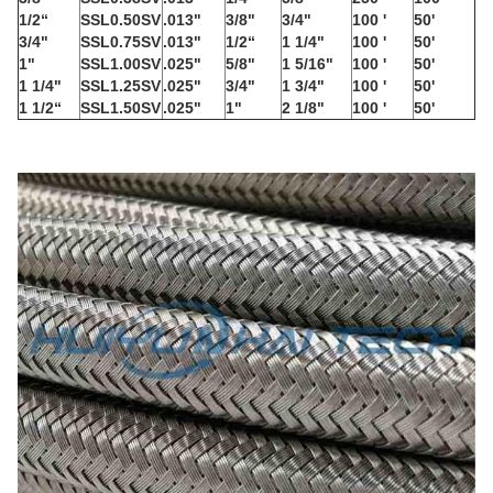
1/2“
SSL0.50SV
.013"
3/8"
3/4"
100 '
50'
3/4"
SSL0.75SV
.013"
1/2“
1 1/4"
100 '
50'
1"
SSL1.00SV
.025"
5/8"
1 5/16"
100 '
50'
1 1/4"
SSL1.25SV
.025"
3/4"
1 3/4"
100 '
50'
1 1/2“
SSL1.50SV
.025"
1"
2 1/8"
100 '
50'