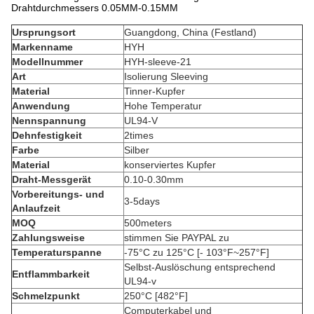
Drahtdurchmessers 0.05MM-0.15MM
Ursprungsort
Guangdong, China (Festland)
Markenname
HYH
Modellnummer
HYH-sleeve-21
Art
Isolierung Sleeving
Material
Tinner-Kupfer
Anwendung
Hohe Temperatur
Nennspannung
UL94-V
Dehnfestigkeit
2times
Farbe
Silber
Material
konserviertes Kupfer
Draht-Messgerät
0.10-0.30mm
Vorbereitungs- und
3-5days
Anlaufzeit
MOQ
500meters
Zahlungsweise
stimmen Sie PAYPAL zu
Temperaturspanne
-75°C zu 125°C [- 103°F~257°F]
Selbst-Auslöschung entsprechend
Entflammbarkeit
UL94-v
Schmelzpunkt
250°C [482°F]
Computerkabel und