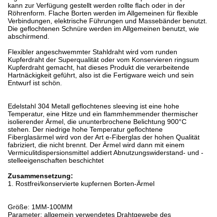
kann zur Verfügung gestellt werden rollte flach oder in der
Röhrenform. Flache Borten werden im Allgemeinen für flexible
Verbindungen, elektrische Führungen und Massebänder benutzt.
Die geflochtenen Schnüre werden im Allgemeinen benutzt, wie
abschirmend.
Flexibler angeschwemmter Stahldraht wird vom runden
Kupferdraht der Superqualität oder vom Konservieren ringsum
Kupferdraht gemacht, hat dieses Produkt die verarbeitende
Hartnäckigkeit geführt, also ist die Fertigware weich und sein
Entwurf ist schön.
Edelstahl 304 Metall geflochtenes sleeving ist eine hohe
Temperatur, eine Hitze und ein flammhemmender thermischer
isolierender Ärmel, die ununterbrochene Belichtung 900°C
stehen. Der niedrige hohe Temperatur geflochtene
Fiberglasärmel wird von der Art e-Fiberglas der hohen Qualität
fabriziert, die nicht brennt. Der Ärmel wird dann mit einem
Vermiculitdispersionsmittel addiert Abnutzungswiderstand- und -
stelleeigenschaften beschichtet
Zusammensetzung:
1.
Rostfrei/konservierte kupfernen Borten-Ärmel
Größe: 1MM-100MM
Parameter: allgemein verwendetes Drahtgewebe des