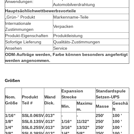
Anwendungen:
Automobilverdrahtung
Hauptsächlichwettbewerbsvorteile
„Grün-“ Produkt
Markenname-Teile
Internationale
Verpacken
Zustimmungen
Produkt-Eigenschaften
Produktleistung
Sofortige Lieferung
Qualitäts-Zustimmungen
Ansehen
Service
ODM-Aufträge werden, Farbe können besonders angefertigt
werden angenommen.
Größen
Expansion
Standardspule
Nom.
Produkt
Wand
Strecke
Setzen-UPS
Größe
Teil #
Dick.
Maximu
Geschä
Min.
Masse
m.
ft
1/16“
SSL0.06SV
.013"
-
-
250'
100 '
1/8"
SSL0.13SV
.013"
1/16“
11/32"
250'
100 '
1/4"
SSL0.25SV
.013"
3/16"
13/32"
250'
100 '
3/8"
SSL0.38SV
.013"
1/4"
5/8"
250'
100 '