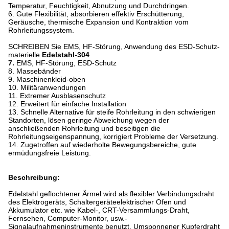
Temperatur, Feuchtigkeit, Abnutzung und Durchdringen.
6. Gute Flexibilität, absorbieren effektiv Erschütterung,
Geräusche, thermische Expansion und Kontraktion vom
Rohrleitungssystem.
SCHREIBEN Sie EMS, HF-Störung, Anwendung des ESD-Schutz-
materielle
Edelstahl-304
7.
EMS, HF-Störung, ESD-Schutz
8. Massebänder
9. Maschinenkleid-oben
10. Militäranwendungen
11. Extremer Ausblasenschutz
12. Erweitert für einfache Installation
13. Schnelle Alternative für steife Rohrleitung in den schwierigen
Standorten, lösen geringe Abweichung wegen der
anschließenden Rohrleitung und beseitigen die
Rohrleitungseigenspannung, korrigiert Probleme der Versetzung.
14. Zugetroffen auf wiederholte Bewegungsbereiche, gute
ermüdungsfreie Leistung.
Beschreibung:
Edelstahl geflochtener Ärmel wird als flexibler Verbindungsdraht
des Elektrogeräts, Schaltergeräteelektrischer Ofen und
Akkumulator etc. wie Kabel-, CRT-Versammlungs-Draht,
Fernsehen, Computer-Monitor, usw.-
Signalaufnahmeninstrumente benutzt. Umsponnener Kupferdraht