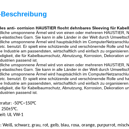
-Beschreibung
 anti- corrision HAUSTIER flocht dehnbares Sleeving für Kabe
dliche umsponnene Ärmel wird von einen oder mehreren HAUSTIER, Nylo
g-elastisches Garn. Sie kann in alle Länder in der Welt durch Umwelts
liche umsponnene Ärmel wird hauptsächlich im ComputerNetzanschlussk
 etc. benutzt. Er spielt eine schützende und verschönernde Rolle und ha
e Industrie am passendsten, wirtschaftlich und einfach zu organisieren
digkeit, die für Kabelbaumschutz, Abnutzung, Korrosion, Dekoration
dustrien passend ist.
dliche umsponnene Ärmel wird von einen oder mehreren HAUSTIER, Nylo
g-elastisches Garn. Sie kann in alle Länder in der Welt durch Umwelts
liche umsponnene Ärmel wird hauptsächlich im ComputerNetzanschlussk
 etc. benutzt. Er spielt eine schützende und verschönernde Rolle und ha
e Industrie am passendsten, wirtschaftlich und einfach zu organisieren
digkeit, die für Kabelbaumschutz, Abnutzung, Korrosion, Dekoration
dustrien passend ist.
ratur: -50
°C~150°C
: 250±5°C.
eit: UL VW-1
: Weiß, schwarz, grau, rot, gelb, blau, rosa, orange, purpurrot, misc