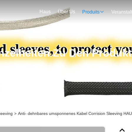
Haus
Über Us
Produits
nzelheiten Zu Den Produk
eeving
>
Anti- dehnbares umsponnenes Kabel Corrision Sleeving HAU