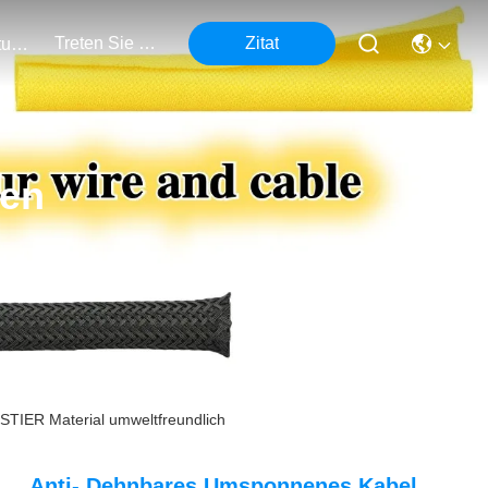
Treten Sie Mit Uns In Verbindung
Zitat
Veranstaltungen
ten
STIER Material umweltfreundlich
Anti- Dehnbares Umsponnenes Kabel