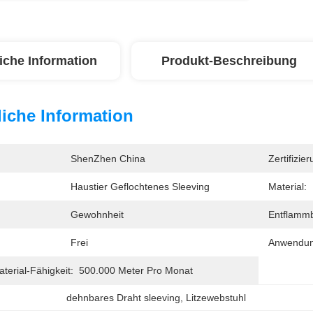
iche Information
Produkt-Beschreibung
iche Information
ShenZhen China
Zertifizier
Haustier Geflochtenes Sleeving
Material:
Gewohnheit
Entflammb
Frei
Anwendun
erial-Fähigkeit:
500.000 Meter Pro Monat
dehnbares Draht sleeving
, 
Litzewebstuhl