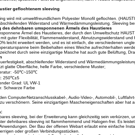
ustier geflochtenem sleeving
ng wird mit umweltfreundlichem Polyester Monofil geflochten. (HAUSTIER
 abschleifenden Widerstand und Wärmedämmungsleistung. Sleeving besit
g des dehnbaren umsponnenen Ärmels des Haustieres
sponnene Ärmel des Haustieres, der durch den Umweltschutz HAUS
it guter Flexibilität, Flammenwiderstand, Abnutzungswiderstand und Hi
0% leicht erweitert werden, und es ist einfach, die verschiedenen ung
emperaturspanne beim Beibehalten eines Weiche aufrechterhalten wer
eichnet durch seine einzigartige Masche hat auch gute Belüftung, Drah
n
, Feuerfestigkeit, abschleifender Widerstand und Wärmedämmungsleistun
tzt glatte Oberfläche, helle Farbe, verschiedene Muster;
peratur: -50℃~150℃
t: 250℃±5
nder Grad: UL VW-1
be: Schwarze Farbe
den ComputerNetzanschlusskabel-, Audio-Video-, Automobil-, Luftfahrt-, 
zu verschönern. Seine einzigartigen Mascheneigenschaften aber hat a
n:
es sleeving, bei der Erweiterung kann gleichzeitig sein verkürzen, 
ter dehnbares sleeving ist flammhemmend und Halogen-frei. Es leistet
n Anwendungen. Der Bau der offenen Webart erlaubt eine einfache Inst
perrigen oder großen Verbindungsstücken.