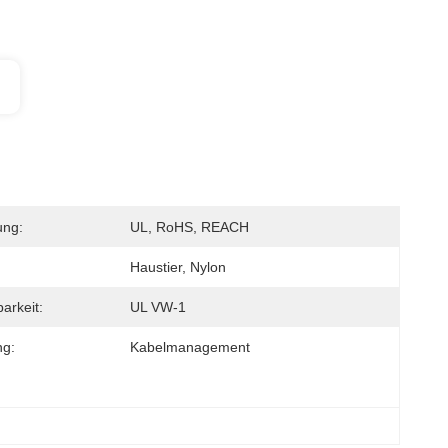
ung:
UL, RoHS, REACH
Haustier, Nylon
arkeit:
UL VW-1
g:
Kabelmanagement