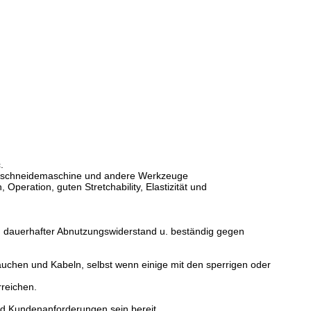
.
rufsschneidemaschine und andere Werkzeuge
Operation, guten Stretchability, Elastizität und
u. dauerhafter Abnutzungswiderstand u. beständig gegen
läuchen und Kabeln, selbst wenn einige mit den sperrigen oder
rreichen.
d Kundenanforderungen sein bereit.