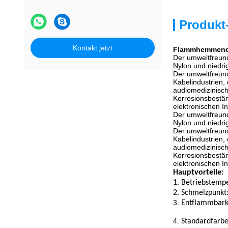
Produkt
Kontakt jetzt
Flammhemmendes
Der umweltfreun
Nylon und niedri
Der umweltfreund
Kabelindustrien,
audiomedizinisch
Korrosionsbestän
elektronischen In
Der umweltfreun
Nylon und niedri
Der umweltfreund
Kabelindustrien,
audiomedizinisch
Korrosionsbestän
elektronischen In
Hauptvorteile:
1. Betriebstempe
2. Schmelzpunkt
3.
Entflammbark
4.
Standardfarbe