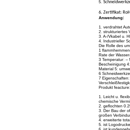
5.
Schneidwerkz
6. Zertifikat: R
Anwendung:
1. verdrahtet Au
2. strukturierte
3. A-/Vkabel u. 
4. Industrieller 
Die Rolle des um
1 flammhemmend
Rate der Wasser
3 Temperatur: –
Bescheinigung 4
Material 5: umwe
6 Schneidwerkzeu
7 Eigenschaften: 
Verschleißfestigk
Produkt feacture
1. Leicht u. fle
chemische Vermin
2. geflochten 0
3. Der Bau der o
großen Verbindu
4. erweiterte to
5. ist Logodruck
6. ist kundenge