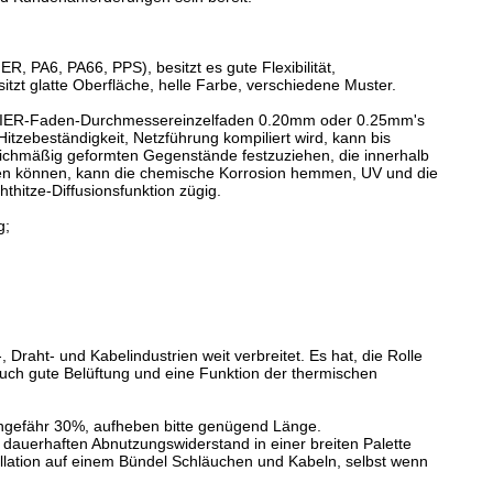
, PA6, PA66, PPS), besitzt es gute Flexibilität,
zt glatte Oberfläche, helle Farbe, verschiedene Muster.
TIER-Faden-Durchmessereinzelfaden 0.20mm oder 0.25mm's
tzebeständigkeit, Netzführung kompiliert wird, kann bis
leichmäßig geformten Gegenstände festzuziehen, die innerhalb
den können, kann die chemische Korrosion hemmen, UV und die
thitze-Diffusionsfunktion zügig.
g;
Draht- und Kabelindustrien weit verbreitet. Es hat, die Rolle
uch gute Belüftung und eine Funktion der thermischen
ungefähr 30%, aufheben bitte genügend Länge.
 dauerhaften Abnutzungswiderstand in einer breiten Palette
allation auf einem Bündel Schläuchen und Kabeln, selbst wenn