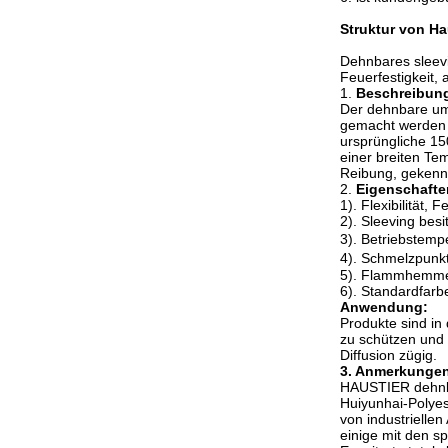
Struktur von Ha
Dehnbares sleevi
Feuerfestigkeit,
1.
Beschreibun
Der dehnbare um
gemacht werden m
ursprüngliche 15
einer breiten T
Reibung, gekennz
2.
Eigenschafte
1). Flexibilität
2). Sleeving besi
3). Betriebstem
4). Schmelzpunk
5). Flammhemme
6). Standardfar
Anwendung:
Produkte sind in 
zu schützen und 
Diffusion zügig.
3. Anmerkunge
HAUSTIER dehnbar
Huiyunhai-Polyes
von industrielle
einige mit den s