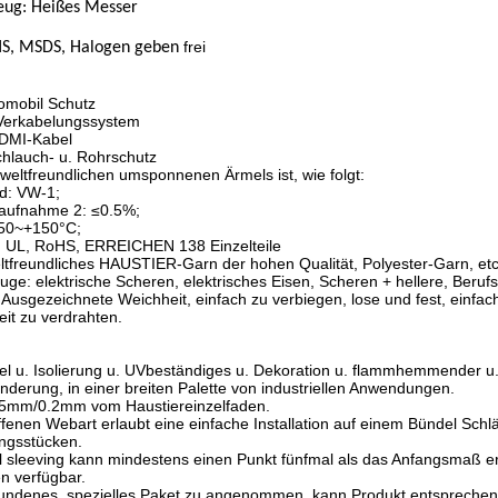
eug: Heißes Messer
frei
oHS, MSDS, Halogen geben
tomobil Schutz
s Verkabelungssystem
HDMI-Kabel
Schlauch- u. Rohrschutz
weltfreundlichen umsponnenen Ärmels ist, wie folgt:
: VW-1;
aufnahme 2: ≤0.5%;
 50~+150°C;
: UL, RoHS, ERREICHEN 138 Einzelteile
ltfreundliches HAUSTIER-Garn der hohen Qualität, Polyester-Garn, etc
ge: elektrische Scheren, elektrisches Eisen, Scheren + hellere, Be
Ausgezeichnete Weichheit, einfach zu verbiegen, lose und fest, einfach, 
eit zu verdrahten.
:
xibel u. Isolierung u. UVbeständiges u. Dekoration u. flammhemmender 
derung, in einer breiten Palette von industriellen Anwendungen.
.25mm/0.2mm vom Haustiereinzelfaden.
ffenen Webart erlaubt eine einfache Installation auf einem Bündel Sch
ngsstücken.
tal sleeving kann mindestens einen Punkt fünfmal als das Anfangsmaß e
en verfügbar.
bundenes, spezielles Paket zu angenommen, kann Produkt entsprechen