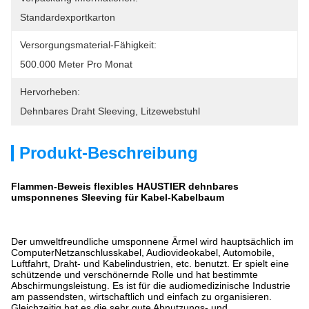
Standardexportkarton
Versorgungsmaterial-Fähigkeit:
500.000 Meter Pro Monat
Hervorheben:
Dehnbares Draht Sleeving
, 
Litzewebstuhl
Produkt-Beschreibung
Flammen-Beweis flexibles HAUSTIER dehnbares
umsponnenes Sleeving für Kabel-Kabelbaum
Der umweltfreundliche umsponnene Ärmel wird hauptsächlich im
ComputerNetzanschlusskabel, Audiovideokabel, Automobile,
Luftfahrt, Draht- und Kabelindustrien, etc. benutzt. Er spielt eine
schützende und verschönernde Rolle und hat bestimmte
Abschirmungsleistung. Es ist für die audiomedizinische Industrie
am passendsten, wirtschaftlich und einfach zu organisieren.
Gleichzeitig hat es die sehr gute Abnutzungs- und