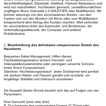
Verschleißfestigkeit, Elastizität, Glattheit, Flamme Retardancy und
wird von industriellem, hochfestem gemacht, umweltfreundlichem
ungiftigem Mono Viskosität 1,0 HAUSTIER oder Multifilament. Wir
können sleevings von den verschiedenen Breiten, von den
Farben und von den Mustern mit Mono oder vom Multifilament
entsprechend dem Antrag des Kunden machen. Weit verbreitet
für verschiedene Arten des Automobil- und Bordnetzes, der
Unterhaltungselektronik, der Computer und anderer
Drahtindustrie.
1.
Beschreibung des dehnbaren umsponnenen Ärmels des
Haustieres
Bequemes Kabel-Management: Hilfen dieses
Flachkabelorganisators sichern Fernseh- und
Videospielkonsolendrähte oder verringern verwirrte Schnüre
hinter Ihrem Computertisch
Stärkerer, Hochleistungsentwurf: Jeder Drahtärmel wird penibel
mit starkem Kleber und Flausch genäht und verstärkt, um
langlebige Stabilität und Gebrauch anzubieten
Die Auswahl dieses Ärmels bezieht sich das auf Folgen von vier
Parametern.
Eine Garnzahl (eine oder drei)
B, Durchmesser des ungezwirnten Garnes (0.25mm oder