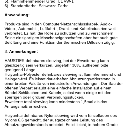
5). Flammhemmender Grad: UL VW-1
6). Standardfarbe: Schwarze Farbe
Anwendung:
Produkte sind in den ComputerNetzanschlusskabel-, Audio-
Video-, Automobil-, Luftfahrt-, Draht- und Kabelindustrien weit
verbreitet. Es hat, die Rolle zu schützen und zu verschönern.
Seine einzigartigen Mascheneigenschaften aber hat auch gute
Belüftung und eine Funktion der thermischen Diffusion zügig.
3.
Anmerkungen:
HAUSTIER dehnbares sleeving, bei der Erweiterung kann
gleichzeitig sein verkürzen, ungefähr 30%, aufheben bitte
genügend Länge.
Huiyunhai-Polyester dehnbares sleeving ist flammhemmend und
Halogen-frei. Es leistet dauerhaften Abnutzungswiderstand in
einer breiten Palette von industriellen Anwendungen. Der Bau der
offenen Webart erlaubt eine einfache Installation auf einem
Bündel Schläuchen und Kabeln, selbst wenn einige mit den
sperrigen oder großen Verbindungsstücken.
Erweiterte total sleeving kann mindestens 1,5mal als das
Anfangsmaß erreichen.
Huiyunhai dehnbares Nylonsleeving wird vom Einzelfaden des
Nylons 6,6 gemacht, der ausgezeichnete Leistung des
Abnutzungswiderstands anbietet. Es ist leicht, in hohem Grade