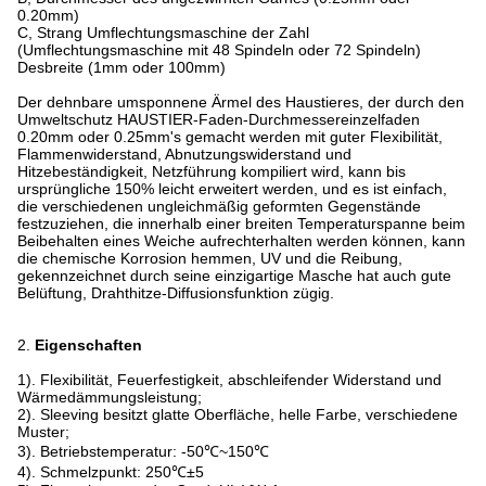
0.20mm)
C, Strang Umflechtungsmaschine der Zahl
(Umflechtungsmaschine mit 48 Spindeln oder 72 Spindeln)
Desbreite (1mm oder 100mm)
Der dehnbare umsponnene Ärmel des Haustieres, der durch den
Umweltschutz HAUSTIER-Faden-Durchmessereinzelfaden
0.20mm oder 0.25mm's gemacht werden mit guter Flexibilität,
Flammenwiderstand, Abnutzungswiderstand und
Hitzebeständigkeit, Netzführung kompiliert wird, kann bis
ursprüngliche 150% leicht erweitert werden, und es ist einfach,
die verschiedenen ungleichmäßig geformten Gegenstände
festzuziehen, die innerhalb einer breiten Temperaturspanne beim
Beibehalten eines Weiche aufrechterhalten werden können, kann
die chemische Korrosion hemmen, UV und die Reibung,
gekennzeichnet durch seine einzigartige Masche hat auch gute
Belüftung, Drahthitze-Diffusionsfunktion zügig.
2.
Eigenschaften
1). Flexibilität, Feuerfestigkeit, abschleifender Widerstand und
Wärmedämmungsleistung;
2). Sleeving besitzt glatte Oberfläche, helle Farbe, verschiedene
Muster;
3). Betriebstemperatur: -50℃~150℃
4). Schmelzpunkt: 250℃±5