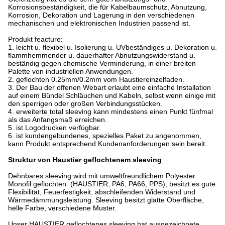
Korrosionsbeständigkeit, die für Kabelbaumschutz, Abnutzung,
Korrosion, Dekoration und Lagerung in den verschiedenen
mechanischen und elektronischen Industrien passend ist.
Produkt feacture:
1. leicht u. flexibel u. Isolierung u. UVbeständiges u. Dekoration u.
flammhemmender u. dauerhafter Abnutzungswiderstand u.
beständig gegen chemische Verminderung, in einer breiten
Palette von industriellen Anwendungen.
2. geflochten 0.25mm/0.2mm vom Haustiereinzelfaden.
3. Der Bau der offenen Webart erlaubt eine einfache Installation
auf einem Bündel Schläuchen und Kabeln, selbst wenn einige mit
den sperrigen oder großen Verbindungsstücken.
4. erweiterte total sleeving kann mindestens einen Punkt fünfmal
als das Anfangsmaß erreichen.
5. ist Logodrucken verfügbar.
6. ist kundengebundenes, spezielles Paket zu angenommen,
kann Produkt entsprechend Kundenanforderungen sein bereit.
Struktur von Haustier geflochtenem sleeving
Dehnbares sleeving wird mit umweltfreundlichem Polyester
Monofil geflochten. (HAUSTIER, PA6, PA66, PPS), besitzt es gute
Flexibilität, Feuerfestigkeit, abschleifenden Widerstand und
Wärmedämmungsleistung. Sleeving besitzt glatte Oberfläche,
helle Farbe, verschiedene Muster.
Unser HAUSTIER geflochtenes sleeving hat ausgezeichnete