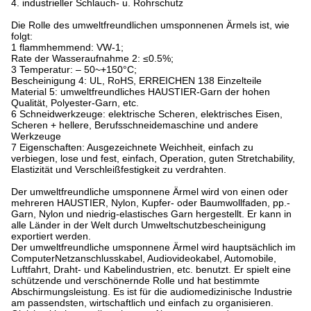
4. industrieller Schlauch- u. Rohrschutz
Die Rolle des umweltfreundlichen umsponnenen Ärmels ist, wie
folgt:
1 flammhemmend: VW-1;
Rate der Wasseraufnahme 2: ≤0.5%;
3 Temperatur: – 50~+150°C;
Bescheinigung 4: UL, RoHS, ERREICHEN 138 Einzelteile
Material 5: umweltfreundliches HAUSTIER-Garn der hohen
Qualität, Polyester-Garn, etc.
6 Schneidwerkzeuge: elektrische Scheren, elektrisches Eisen,
Scheren + hellere, Berufsschneidemaschine und andere
Werkzeuge
7 Eigenschaften: Ausgezeichnete Weichheit, einfach zu
verbiegen, lose und fest, einfach, Operation, guten Stretchability,
Elastizität und Verschleißfestigkeit zu verdrahten.
Der umweltfreundliche umsponnene Ärmel wird von einen oder
mehreren HAUSTIER, Nylon, Kupfer- oder Baumwollfaden, pp.-
Garn, Nylon und niedrig-elastisches Garn hergestellt. Er kann in
alle Länder in der Welt durch Umweltschutzbescheinigung
exportiert werden.
Der umweltfreundliche umsponnene Ärmel wird hauptsächlich im
ComputerNetzanschlusskabel, Audiovideokabel, Automobile,
Luftfahrt, Draht- und Kabelindustrien, etc. benutzt. Er spielt eine
schützende und verschönernde Rolle und hat bestimmte
Abschirmungsleistung. Es ist für die audiomedizinische Industrie
am passendsten, wirtschaftlich und einfach zu organisieren.