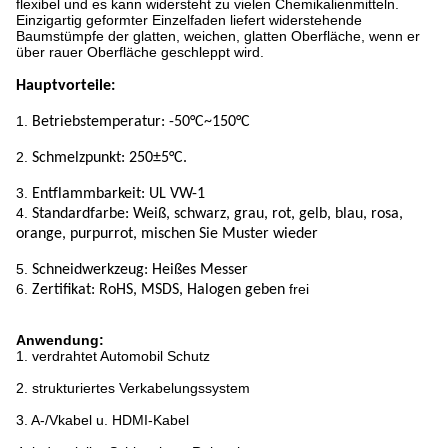
flexibel und es kann widersteht zu vielen Chemikalienmitteln.
Einzigartig geformter Einzelfaden liefert widerstehende
Baumstümpfe der glatten, weichen, glatten Oberfläche, wenn er
über rauer Oberfläche geschleppt wird.
Hauptvorteile:
1.
Betriebstemperatur: -50
°C~150°C
2.
Schmelzpunkt: 250±5°C.
3.
Entflammbarkeit: UL VW-1
4.
Standardfarbe: Weiß, schwarz, grau, rot, gelb, blau, rosa,
orange, purpurrot, mischen Sie Muster wieder
5.
Schneidwerkzeug: Heißes Messer
6.
frei
Zertifikat: RoHS, MSDS, Halogen geben
Anwendung:
1. verdrahtet Automobil Schutz
2. strukturiertes Verkabelungssystem
3. A-/Vkabel u. HDMI-Kabel