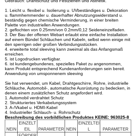
Gebrauch: Drahtschutz und Festziehen und Ästhetik.
1. Leicht u. flexibel u. Isolierung u. UVbeständiges u. Dekoration
u. flammhemmender u. dauerhafter Abnutzungswiderstand u.
beständig gegen chemische Verminderung, in einer breiten
Palette von industriellen Anwendungen.
2. geflochten von 0.25mm/von 0.2mm/0,12 Seideneinzelfaden.
3. Der Bau der offenen Webart erlaubt eine einfache Installation
auf einem Bündel Schläuchen und Kabeln, selbst wenn einige mit
den sperrigen oder großen Verbindungsstücken.
4. erweiterte total sleeving kann zweimal als das Anfangsmaß
erreichen.
5. ist Logodrucken verfügbar.
6. ist kundengebundenes, spezielles Paket zu angenommen,
kann Produkt entsprechend Kundenanforderungen sein bereit.
Anwendung von umsponnenem sleeving
Sie hat verwendet, um Kabel, Drahtgeschirre, Rohre, industrielle
Schläuche, Automobil-, automatische Ausrüstung zu bedecken, in
denen einem zusätzlichen Schutz angefordert wird.
1. Automobil verdrahtet Schutz
2. Strukturiertes Verkabelungssystem
3. A-/Vkabel u. HDMI-Kabel
4. Industrieller Schlauch- u. Rohrschutz
Beschreibung des vorbildlichen Produktes KEINE: 963025-8
EINZELT
EINZELTEI
NEIN
EIL
PARAMETER
NEIN
L
PARAMETER
FÖRDER