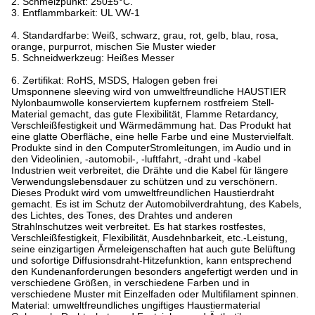
2. Schmelzpunkt: 250±5°C.
3. Entflammbarkeit: UL VW-1
4. Standardfarbe: Weiß, schwarz, grau, rot, gelb, blau, rosa,
orange, purpurrot, mischen Sie Muster wieder
5. Schneidwerkzeug: Heißes Messer
6. Zertifikat: RoHS, MSDS, Halogen geben frei
Umsponnene sleeving wird von umweltfreundliche HAUSTIER
Nylonbaumwolle konserviertem kupfernem rostfreiem Stell-
Material gemacht, das gute Flexibilität, Flamme Retardancy,
Verschleißfestigkeit und Wärmedämmung hat. Das Produkt hat
eine glatte Oberfläche, eine helle Farbe und eine Mustervielfalt.
Produkte sind in den ComputerStromleitungen, im Audio und in
den Videolinien, -automobil-, -luftfahrt, -draht und -kabel
Industrien weit verbreitet, die Drähte und die Kabel für längere
Verwendungslebensdauer zu schützen und zu verschönern.
Dieses Produkt wird vom umweltfreundlichen Haustierdraht
gemacht. Es ist im Schutz der Automobilverdrahtung, des Kabels,
des Lichtes, des Tones, des Drahtes und anderen
Strahlnschutzes weit verbreitet. Es hat starkes rostfestes,
Verschleißfestigkeit, Flexibilität, Ausdehnbarkeit, etc.-Leistung,
seine einzigartigen Ärmeleigenschaften hat auch gute Belüftung
und sofortige Diffusionsdraht-Hitzefunktion, kann entsprechend
den Kundenanforderungen besonders angefertigt werden und in
verschiedene Größen, in verschiedene Farben und in
verschiedene Muster mit Einzelfaden oder Multifilament spinnen.
Material: umweltfreundliches ungiftiges Haustiermaterial