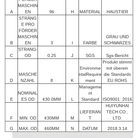
MASCHIN
A
EN
96
H
MATERIAL
HAUSTIER
STRÄNG
E PRO
FÖRDER
MASCHIN
GRAU UND
B
EN
3
I
FARBE
SCHWARZES
STRANG-
C
OD
0,25
J
SGS
Sgs-Bericht
Produkt stimmt
Environme
mit überein
MASCHE
ntalRequire
die Standards
D
NZAHL
8
K
ment
EU ROHS
Manageme
NOMINAL
nt
E
ES OD
¢30.0MM
L
Standard
ISO9001: 2016
HUIYUNHAI
LIEFERAN
TECH.CO.,
F
MIN. OD
¢30MM
M
T
LTD.
G
MAX. OD
¢60MM
N
DATUM
2018.3.14