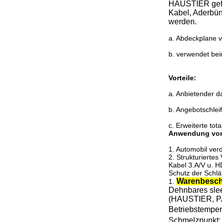
HAUSTIER geflo
Kabel, Aderbü
werden.
a. Abdeckplane v
b. verwendet bei
Vorteile:
a. Anbietender d
b. Angebotschleif
c. Erweiterte to
Anwendung vo
1. Automobil ver
2. Strukturierte
Kabel 3.A/V u. 
Schutz der Schlä
Warenbesch
1.
Dehnbares slee
(HAUSTIER, P
Betriebstempe
Schmelzpunkt