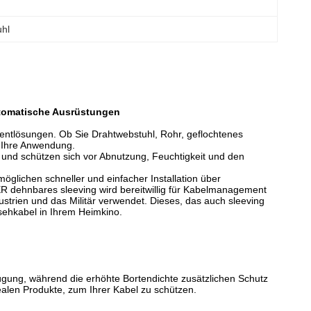
uhl
omatische Ausrüstungen
entlösungen. Ob Sie Drahtwebstuhl, Rohr, geflochtenes
 Ihre Anwendung.
 und schützen sich vor Abnutzung, Feuchtigkeit und den
ichen schneller und einfacher Installation über
R dehnbares sleeving wird bereitwillig für Kabelmanagement
ustrien und das Militär verwendet. Dieses, das auch sleeving
ehkabel in Ihrem Heimkino.
fügung, während die erhöhte Bortendichte zusätzlichen Schutz
ealen Produkte, zum Ihrer Kabel zu schützen.