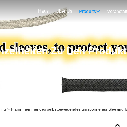
Haus
Über Us
Produits
nzelheiten Zu Den Produk
ing
>
Flammhemmendes selbstbewegendes umsponnenes Sleeving fü