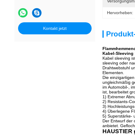
Versorgungsmat
Hervorheben:
Kontakt jetzt
Produkt
Flammhemmende
Kabel-Sleeving
Kabel sleeving i
sleeving oder n
Drahtwebstuhl un
Elementen.
Die einzigartig
ungleichmäßig ge
im Automobil-, i
ist, bearbeitet
1) Extremer Abn
2) Resistants-C
3) Hochleistungs-
4) Überlegene F
5) Superstärke-
Der Entwurf der 
anbietet. Gefloc
HAUSTIER g