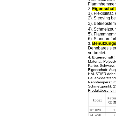
Flammhemmend
Eigenschaf
2.
1).
Flexibilität
,
2). Sleeving be
3).
Betriebste
4).
Schmelzpun
5).
Flammhemm
6). Standardfa
Benutzungs
3.
Dehnbares slee
verbreitet.
4.
Eigenschaft:
Material: Polyes
Farbe: Schwarz, r
Eigenschaft: Aus
HAUSTIER dehnb
Feuerwiderstand
Nenntemperatur:
Schmelzpunkt: 
Produktbeschein