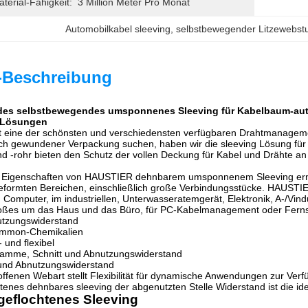
erial-Fähigkeit:
3 Million Meter Pro Monat
Automobilkabel sleeving
, 
selbstbewegender Litzewebst
-Beschreibung
s selbstbewegendes umsponnenes Sleeving für Kabelbaum-aut
 Lösungen
st eine der schönsten und verschiedensten verfügbaren Drahtmanagem
ach gewundener Verpackung suchen, haben wir die sleeving Lösung für
d -rohr bieten den Schutz der vollen Deckung für Kabel und Drähte an
en Eigenschaften von HAUSTIER dehnbarem umsponnenem Sleeving ermögl
formten Bereichen, einschließlich große Verbindungsstücke. HAUSTIE
m Computer, im industriellen, Unterwasseratemgerät, Elektronik, A-/Vind
 großes um das Haus und das Büro, für PC-Kabelmanagement oder Ferns
utzungswiderstand
ommon-Chemikalien
 und flexibel
lamme, Schnitt und Abnutzungswiderstand
 und Abnutzungswiderstand
offenen Webart stellt Flexibilität für dynamische Anwendungen zur Ver
htenes dehnbares sleeving der abgenutzten Stelle Widerstand ist die id
eflochtenes Sleeving