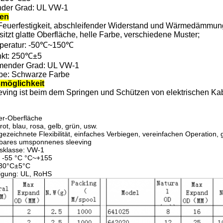
er Grad: UL VW-1
ten
 Feuerfestigkeit, abschleifender Widerstand und Wärmedämmun
sitzt glatte Oberfläche, helle Farbe, verschiedene Muster
;
mperatur: -50℃~150℃
kt: 250℃±5
ender Grad: UL VW-1
rbe: Schwarze Farbe
möglichkeit
ving ist beim dem Springen und Schützen von elektrischen Kabe
ter-Oberfläche
ot, blau, rosa, gelb, grün, usw.
gezeichnete Flexibilität, einfaches Verbiegen, vereinfachen Operation,
ares umsponnenes sleeving
sklasse: VW-1
 -55 °C °C~+155
230°C±5°C
igung: UL, RoHS