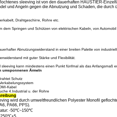
chtenes sleeving ist von den dauerhaften HAUSTIER-Einzelfad
ndel und Angeln gegen die Abnutzung und Schaden, die durch
erkabelt, Drahtgeschirre, Rohre etc.
m dem Springen und Schützen von elektrischen Kabeln, von Automobil 
auerhafter Abnutzungswiderstand in einer breiten Palette von industri
enwiderstand mit guter Stärke und Flexibilität.
tal sleeving kann mindestens einen Punkt fünfmal als das Anfangsmaß e
n umsponnenen Ärmeln
drahtet Schutz
s Verkabelungssystem
HDMI-Kabel
uche 4.Industrial u. der Rohre
reibung
ving wird durch umweltfreundlichen Polyester Monofil geflocht
A6, PA66, PPS)
.
ratur: -50℃~150℃
: 250℃±5