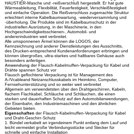
HAUSTIER-Masche und -reißverschluß hergestellt. Er hat gute
Wärmeableitung, Flexibilität, Feuerfestigkeit, Verschleißfestigkeit
und einfache Operation. Die Reißverschluss zugemachte Struktur
erleichtert interne Kabelbaumwartung, -wiederversammlung und
-überholung. Die Produkte sind im Kabelbaumschutz in der
industriellen Ausrüstung, in der Maschinerie, in den
Hochgeschwindigkeitsschienen-, Automobil- und
andererindustrien weit verbreitet.
Alle umsponnenen Ärmel können die LOGOS, der
Kennzeichnung und anderer Dienstleistungen des Ausschnitts,
des Drucken-entsprechend Kundenanforderungen erbringen und
können übergroßes, ultra-starkes und haltbares Gehäuse auch
besonders anfertigen.
Anwendung
der
Flausch-Kabelmuffen-Verpackung für Kabel und
Drähte spannen Schutz vor
Flausch geflochtene Verpackung ist für Management des
A-/Vcableand Netzanschlusskabels im Heimkino, Computer,
Fernsehunterstützung und so weiter weit verbreitet
Allgemein am verwendetsten über den Drahtgeschirren, Kabeln,
flachem Flachkabel, Schläuche und Schläuchen, die einen
starken und dauerhaften Schutz auf den Automobilanwendungen,
der Eisenbahn, den Industriemaschinen und den ähnlichen
Gebieten bieten.
Eigenschaften
der
Flausch-Kabelmuffen-Verpackung für Kabel
und Draht-Geschirr-Schutz
1. Bündel verkabelt an irgendeinem Punkt entlang dem Lauf und
leicht vermeidet große Verbindungsstücke und Stecker für
schnelle und einfache Installation