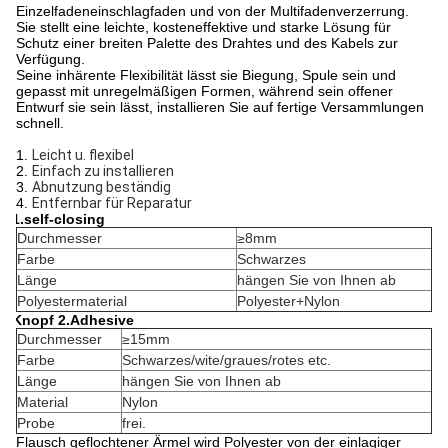
Einzelfadeneinschlagfaden und von
der Multi
fadenverzerrung.
Sie stellt eine leichte, kosteneffektive und starke Lösung für
Schutz einer breiten Palette des Drahtes und des Kabels zur
Verfügung.
Seine inhärente Flexibilität lässt sie Biegung, Spule sein und
gepasst mit unregelmäßigen Formen, während sein offener
Entwurf sie sein lässt, installieren Sie auf fertige Versammlungen
schnell.
1.
Leicht u. flexibel
2.
Einfach zu installieren
3.
Abnutzung beständig
4.
Entfernbar für Reparatur
1.self-closing
Durchmesser
≥8mm
Farbe
Schwarzes
Länge
hängen Sie von Ihnen ab
Polyestermaterial
Polyester+Nylon
Knopf 2.Adhesive
Durchmesser
≥15mm
Farbe
Schwarzes/wite/graues/rotes etc.
Länge
hängen Sie von Ihnen ab
Material
Nylon
Probe
frei.
Flausch geflochtener Ärmel wird Polyester von der einlagiger