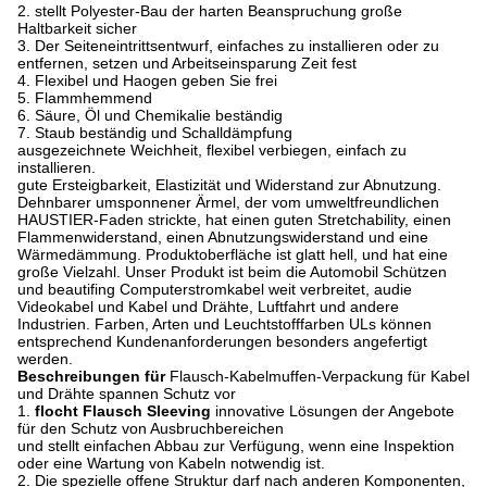
2. stellt Polyester-Bau der harten Beanspruchung große
Haltbarkeit sicher
3. Der Seiteneintrittsentwurf, einfaches zu installieren oder zu
entfernen, setzen und Arbeitseinsparung Zeit fest
4. Flexibel und Haogen geben Sie frei
5. Flammhemmend
6. Säure, Öl und Chemikalie beständig
7. Staub beständig und Schalldämpfung
ausgezeichnete Weichheit, flexibel verbiegen, einfach zu
installieren.
gute Ersteigbarkeit, Elastizität und Widerstand zur Abnutzung.
Dehnbarer umsponnener Ärmel, der vom umweltfreundlichen
HAUSTIER-Faden strickte, hat einen guten Stretchability, einen
Flammenwiderstand, einen Abnutzungswiderstand und eine
Wärmedämmung. Produktoberfläche ist glatt hell, und hat eine
große Vielzahl. Unser Produkt ist beim die Automobil Schützen
und beautifing Computerstromkabel weit verbreitet, audie
Videokabel und Kabel und Drähte, Luftfahrt und andere
Industrien. Farben, Arten und Leuchtstofffarben ULs können
entsprechend Kundenanforderungen besonders angefertigt
werden.
Beschreibungen für
Flausch-Kabelmuffen-Verpackung für Kabel
und Drähte spannen Schutz vor
1.
flocht Flausch Sleeving
innovative Lösungen der Angebote
für den Schutz von Ausbruchbereichen
und stellt einfachen Abbau zur Verfügung, wenn eine Inspektion
oder eine Wartung von Kabeln notwendig ist.
2.
Die spezielle offene Struktur darf nach anderen Komponenten,