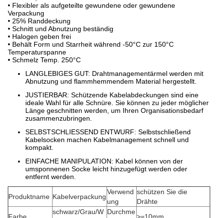
• Flexibler als aufgeteilte gewundene oder gewundene
Verpackung
• 25% Randdeckung
• Schnitt und Abnutzung beständig
• Halogen geben frei
• Behält Form und Starrheit während -50°C zur 150°C
Temperaturspanne
• Schmelz Temp. 250°C
LANGLEBIGES GUT: Drahtmanagementärmel werden mit
Abnutzung und flammhemmendem Material hergestellt.
JUSTIERBAR: Schützende Kabelabdeckungen sind eine
ideale Wahl für alle Schnüre. Sie können zu jeder möglicher
Länge geschnitten werden, um Ihren Organisationsbedarf
zusammenzubringen.
SELBSTSCHLIESSEND ENTWURF: Selbstschließend
Kabelsocken machen Kabelmanagement schnell und
kompakt.
EINFACHE MANIPULATION: Kabel können von der
umsponnenen Socke leicht hinzugefügt werden oder
entfernt werden.
Verwend
schützen Sie die
Produktname
Kabelverpackung
ung
Drähte
schwarz/Grau/W
Durchme
Farbe
>
=10mm