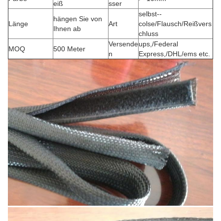
eiß
sser
selbst--
hängen Sie von
Länge
Art
colse/Flausch/Reißvers
Ihnen ab
chluss
Versende
ups,/Federal
MOQ
500 Meter
n
Express,/DHL/ems etc.