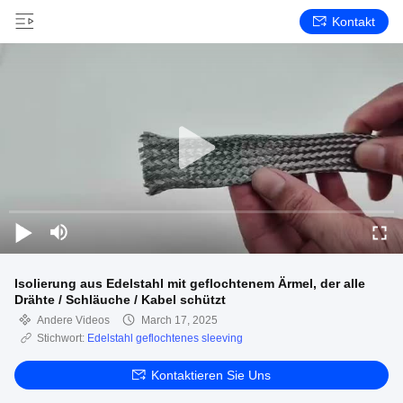
Kontakt
Isolierung aus Edelstahl mit geflochtenem Ärmel, der alle
Drähte / Schläuche / Kabel schützt
Andere Videos
March 17, 2025
Stichwort:
Edelstahl geflochtenes sleeving
Kontaktieren Sie Uns